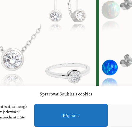
Spravovat Souhlas s cookies
ařízení, technologie
o je chování při
36 683 349 | E-mail: radek.simecek@centrum.cz | Otevírací doba
Přijmout
vě ovlivnit určité
Copyright © 2026 Radovan Šimeček