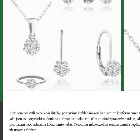
Abychom poskytli co nejlepší služby, používáme k ukládání a/nebo přístupu k informacím o z
jako jsou soubory cookies. Souhlas s těmito technologiemi nám umožní zpracovávat údaje, jak
Jiřího náměstí 43 | Poděbrady | Tel.: 7
procházení nebo jedinečná ID na tomto webu. Nesouhlas nebo odvolání souhlasu může nepřízni
vlastnosti a funkce.