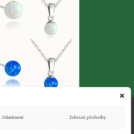
: Po – Pá 8-12 a 13-17h, So 8:30-11:30h.
Odmítnout
Zobrazit předvolby