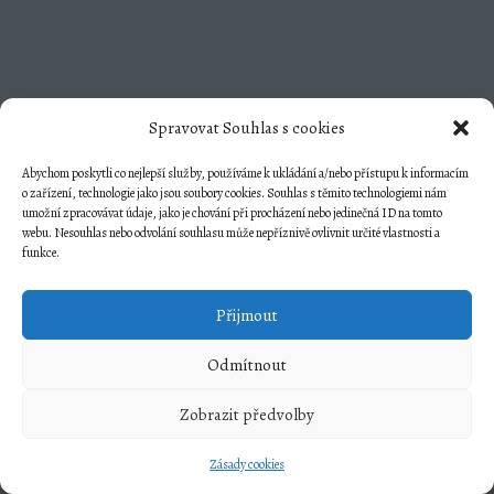
Spravovat Souhlas s cookies
Abychom poskytli co nejlepší služby, používáme k ukládání a/nebo přístupu k informacím
o zařízení, technologie jako jsou soubory cookies. Souhlas s těmito technologiemi nám
umožní zpracovávat údaje, jako je chování při procházení nebo jedinečná ID na tomto
webu. Nesouhlas nebo odvolání souhlasu může nepříznivě ovlivnit určité vlastnosti a
funkce.
Přijmout
Odmítnout
Zobrazit předvolby
Zásady cookies